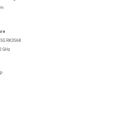
mm
are
e 5G RK3568
2 GHz
MP