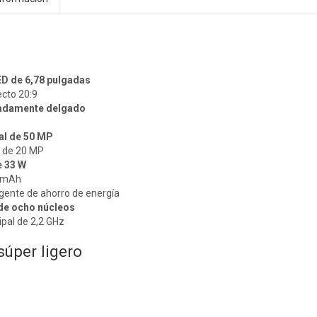
D de 6,78 pulgadas
ecto 20:9
adamente delgado
al de 50 MP
a de 20 MP
e 33 W
0 mAh
igente de ahorro de energía
de ocho núcleos
ipal de 2,2 GHz
súper ligero