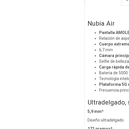
Nubia Air
Pantalla AMOLE
Relación de asp
Cuerpo extrem
6,7 mm
Cámara princip
Selfie de bellez
Carga rápida d
Batería de 500
Tecnología intel
Plataforma 5G 
Frecuencia princ
Ultradelgado, 
5,9 mm*
Diseño ultradelgado
172 gramos*