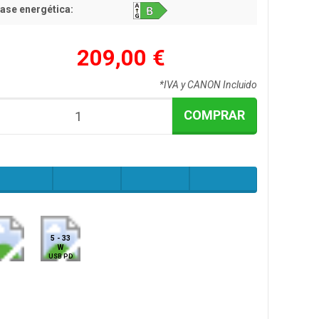
ase energética:
209,00 €
*IVA y CANON Incluido
COMPRAR
5 - 33
W
USB PD