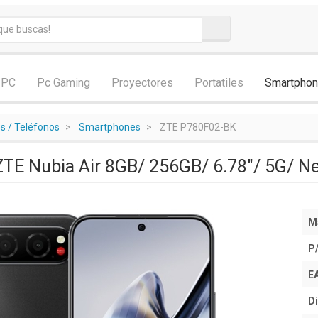
 PC
Pc Gaming
Proyectores
Portatiles
Smartpho
 / Teléfonos
Smartphones
ZTE P780F02-BK
TE Nubia Air 8GB/ 256GB/ 6.78"/ 5G/ N
M
P
E
Di