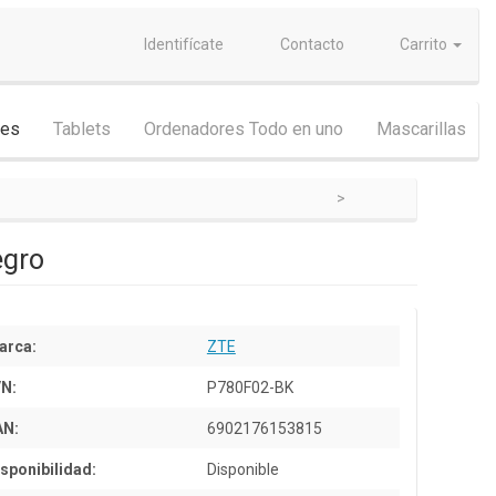
Identifícate
Contacto
Carrito
nes
Tablets
Ordenadores Todo en uno
Mascarillas
egro
arca:
ZTE
/N:
P780F02-BK
AN:
6902176153815
sponibilidad:
Disponible