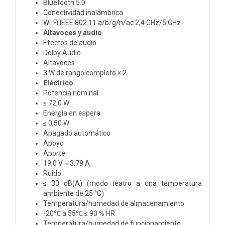
Bluetooth 5.0
Conectividad inalámbrica
Wi-Fi IEEE 802.11 a/b/g/n/ac 2,4 GHz/5 GHz
Altavoces y audio
Efectos de audio
Dolby Audio
Altavoces
3 W de rango completo × 2
Eléctrico
Potencia nominal
≤ 72,0 W
Energía en espera
≤ 0,50 W
Apagado automático
Apoyo
Aporte
19,0 V ⎓ 3,79 A
Ruido
≤ 30 dB(A) (modo teatro a una temperatura
ambiente de 25 °C)
Temperatura/humedad de almacenamiento
-20℃ a 55℃ ≤ 90 % HR
Temperatura/humedad de funcionamiento