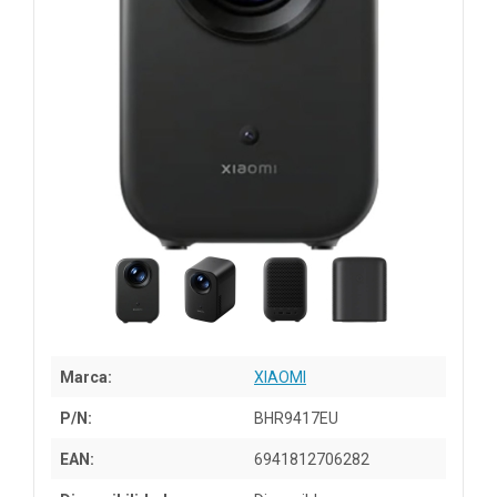
Marca:
XIAOMI
P/N:
BHR9417EU
EAN:
6941812706282