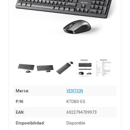
Marca:
VENTION
P/N:
KTDB0-ES
EAN:
6922794709973
Disponibilidad:
Disponible