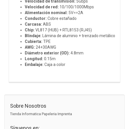
Velocidad de transmisión:
5Gbps
Velocidad de red:
10/100/1000Mbps
Alimentación nominal:
5V==2A
Conductor:
Cobre estañado
Carcasa:
ABS
Chip:
VL817 (HUB) + RTL8153 (RJ45)
Blindaje:
Lámina de aluminio + trenzado metálico
Cubierta:
TPE
AWG:
24+30AWG
Diámetro exterior (OD):
4.8mm
Longitud:
0.15m
Embalaje:
Caja a color
Sobre Nosotros
Tienda Informatica Papeleria Imprenta
Síguenos en: