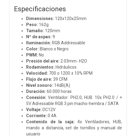
Especificaciones
Dimensiones:
120x120x25mm
Peso:
162g
Tamaño:
120mm
Nº de aspas:
9
Iluminación:
RGB Addressable
Color:
Blanco o Negro
PWM:
No
Presión del aire:
2.03mm- H2O
Rodamientos:
Hidráulicos
Velocidad:
700 o 1200 ± 10% RPM
Flujo de aire:
39 CFM
Nivel sonoro:
14dB(A)
Duración:
60.000 horas
Conexión:
Ventilador: PH2.0; HUB: 10x PH2.0 / +
5V Adressable RGB 3 pin macho-hembra / SATA
Voltaje:
DC12V
Corriente:
0.4A
Contenido de la caja:
4x Ventiladores, HUB,
mando a distancia, set de tornillos y manual de
usuario