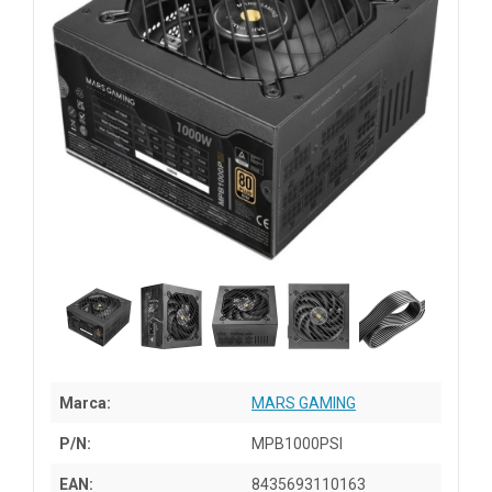
Marca:
MARS GAMING
P/N:
MPB1000PSI
EAN:
8435693110163