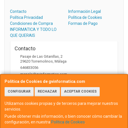
Contacto
Información Legal
Política Privacidad
Política de Cookies
Condiciones de Compra
Formas de Pago
INFORMATICA Y TODO LO
QUE QUERAIS
Contacto
Pasaje de Las Gitanillas, 2
29620
Torremolinos
,
Málaga
646833056
manolo@gvinformatica.com
Política de Cookies de gvinformatica.com
CONFIGURAR
RECHAZAR
ACEPTAR COOKIES
Horario
10:00 a 13:30 y 16:00 a 18:00
Utilizamos cookies propias y de terceros para mejorar nuestros
servicios.
Puede obtener más información, o bien conocer cómo cambiar la
configuración, en nuestra
Política de Cookies
.
, , , , España. - C.I.F.: 75745103P - Tfno: