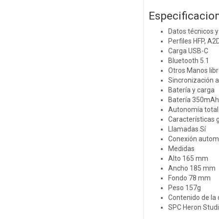
Especificacio
Datos técnicos 
Perfiles HFP, A
Carga USB-C
Bluetooth 5.1
Otros Manos libr
Sincronización a
Batería y carga
Batería 350mAh
Autonomía total
Características 
Llamadas Sí
Conexión automá
Medidas
Alto 165 mm
Ancho 185 mm
Fondo 78 mm
Peso 157g
Contenido de la 
SPC Heron Studio