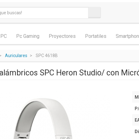
 PC
Pc Gaming
Proyectores
Portatiles
Smartpho
Auriculares
SPC 4618B
nalámbricos SPC Heron Studio/ con Micr
M
P
E
Di