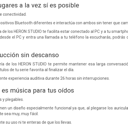
ugares a la vez sí es posible
e conectividad.
ositivos Bluetooth diferentes e interactúa con ambos sin tener que camb
 de los HERON STUDIO te facilita estar conectado al PC y a tu smartphon
esde el PC y entra una llamada a tu teléfono la escucharás, podrás de
ucción sin descanso
ería de los HERON STUDIO te permite mantener esa larga conversació
ulos de tu serie favorita al finalizar el día.
ente experiencia auditiva durante 26 horas sin interrupciones.
 es música para tus oídos
s y plegables.
en un diseño especialmente funcional ya que, al plegarse los auricul
te sea muy, muy fácil.
te su uso ni te enteras de que los llevas.