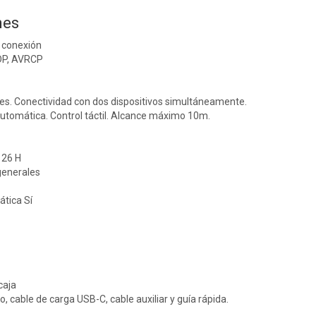
nes
y conexión
2DP, AVRCP
es. Conectividad con dos dispositivos simultáneamente.
utomática. Control táctil. Alcance máximo 10m.
 26 H
generales
tica Sí
caja
, cable de carga USB-C, cable auxiliar y guía rápida.