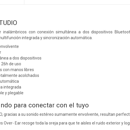
TUDIO
ar inalámbricos con conexión simultánea a dos dispositivos Blueto
ltifunción integrada y sincronización automática.
envolvente
r
nea a dos dispositivos
 26h de uso
s con manos libres
totalmente acolchados
automática
ra integrada
le y plegable
undo para conectar con el tuyo
gracias a su sonido estéreo sumamente envolvente, resultan perfectos 
s Over- Ear recoge toda la oreja para que te aísles el ruido exterior y 