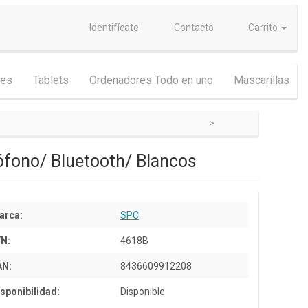
Identifícate
Contacto
Carrito
nes
Tablets
Ordenadores Todo en uno
Mascarillas
ófono/ Bluetooth/ Blancos
arca:
SPC
/N:
4618B
AN:
8436609912208
sponibilidad:
Disponible