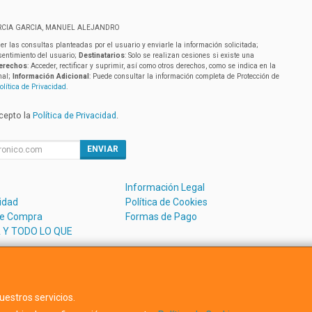
RCIA GARCIA, MANUEL ALEJANDRO
er las consultas planteadas por el usuario y enviarle la información solicitada;
sentimiento del usuario;
Destinatarios
: Solo se realizan cesiones si existe una
erechos
: Acceder, rectificar y suprimir, así como otros derechos, como se indica en la
nal;
Información Adicional
: Puede consultar la información completa de Protección de
olítica de Privacidad
.
acepto la
Política de Privacidad
.
ENVIAR
Información Legal
cidad
Política de Cookies
de Compra
Formas de Pago
 Y TODO LO QUE
uestros servicios.