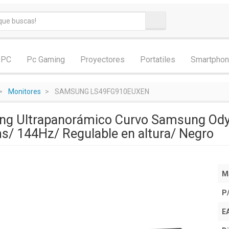
 PC
Pc Gaming
Proyectores
Portatiles
Smartpho
Monitores
SAMSUNG LS49FG910EUXEN
ng Ultrapanorámico Curvo Samsung Od
/ 144Hz/ Regulable en altura/ Negro
M
P
E