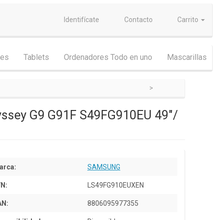
Identifícate
Contacto
Carrito
nes
Tablets
Ordenadores Todo en uno
Mascarillas
yssey G9 G91F S49FG910EU 49"/
arca:
SAMSUNG
/N:
LS49FG910EUXEN
AN:
8806095977355