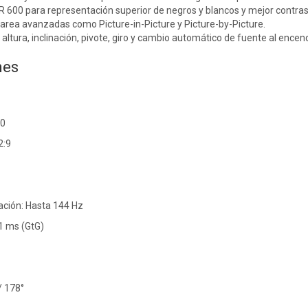
600 para representación superior de negros y blancos y mejor contrast
area avanzadas como Picture-in-Picture y Picture-by-Picture.
altura, inclinación, pivote, giro y cambio automático de fuente al encend
nes
40
2:9
ación: Hasta 144 Hz
1 ms (GtG)
/ 178°