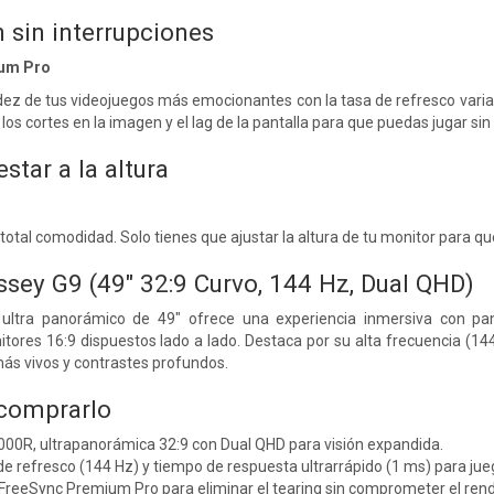
 sin interrupciones
um Pro
luidez de tus videojuegos más emocionantes con la tasa de refresco var
los cortes en la imagen y el lag de la pantalla para que puedas jugar si
star a la altura
n total comodidad. Solo tienes que ajustar la altura de tu monitor para 
ey G9 (49" 32:9 Curvo, 144 Hz, Dual QHD)
ultra panorámico de 49" ofrece una experiencia inmersiva con pan
tores 16:9 dispuestos lado a lado. Destaca por su alta frecuencia (14
ás vivos y contrastes profundos.
 comprarlo
000R, ultrapanorámica 32:9 con Dual QHD para visión expandida.
de refresco (144 Hz) y tiempo de respuesta ultrarrápido (1 ms) para jueg
FreeSync Premium Pro para eliminar el tearing sin comprometer el ren