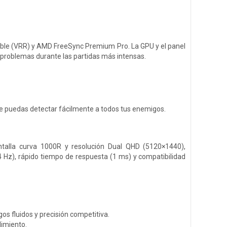
iable (VRR) y AMD FreeSync Premium Pro. La GPU y el panel
n problemas durante las partidas más intensas.
que puedas detectar fácilmente a todos tus enemigos.
talla curva 1000R y resolución Dual QHD (5120×1440),
4 Hz), rápido tiempo de respuesta (1 ms) y compatibilidad
os fluidos y precisión competitiva.
dimiento.