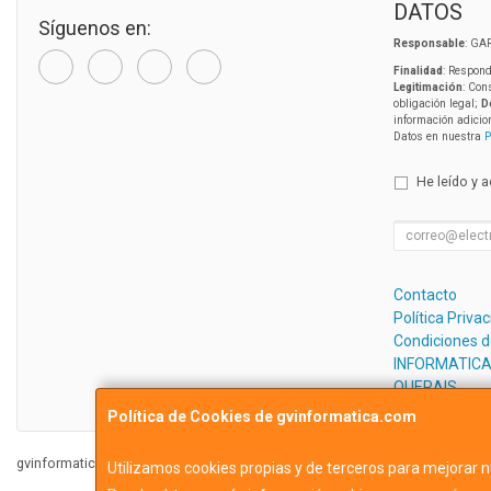
DATOS
Síguenos en:
Responsable
: GA
Finalidad
: Respond
Legitimación
: Con
obligación legal;
D
información adicio
Datos en nuestra
P
He leído y 
Contacto
Política Priva
Condiciones 
INFORMATICA
QUERAIS
Política de Cookies de gvinformatica.com
gvinformatica.com © 2026
Utilizamos cookies propias y de terceros para mejorar n