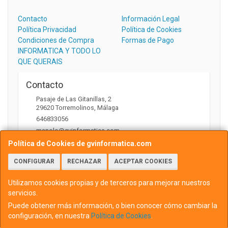
Contacto
Información Legal
Política Privacidad
Política de Cookies
Condiciones de Compra
Formas de Pago
INFORMATICA Y TODO LO
QUE QUERAIS
Contacto
Pasaje de Las Gitanillas, 2
29620
Torremolinos
,
Málaga
646833056
manolo@gvinformatica.com
Política de Cookies de gvinformatica.com
CONFIGURAR
RECHAZAR
ACEPTAR COOKIES
Horario
10:00 a 13:30 y 16:00 a 18:00
Utilizamos cookies propias y de terceros para mejorar nuestros
servicios.
Puede obtener más información, o bien conocer cómo cambiar la
configuración, en nuestra
Política de Cookies
.
, , , , España. - C.I.F.: 75745103P - Tfno: