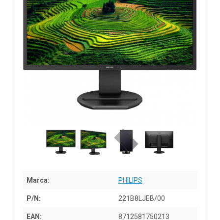
Marca:
PHILIPS
P/N:
221B8LJEB/00
EAN:
8712581750213