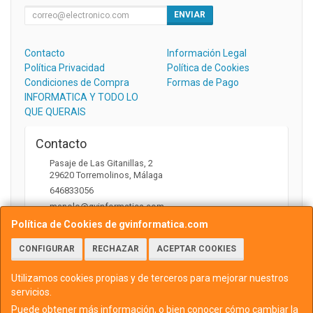
ENVIAR
Contacto
Información Legal
Política Privacidad
Política de Cookies
Condiciones de Compra
Formas de Pago
INFORMATICA Y TODO LO
QUE QUERAIS
Contacto
Pasaje de Las Gitanillas, 2
29620
Torremolinos
,
Málaga
646833056
manolo@gvinformatica.com
Política de Cookies de gvinformatica.com
CONFIGURAR
RECHAZAR
ACEPTAR COOKIES
Horario
10:00 a 13:30 y 16:00 a 18:00
Utilizamos cookies propias y de terceros para mejorar nuestros
servicios.
Puede obtener más información, o bien conocer cómo cambiar la