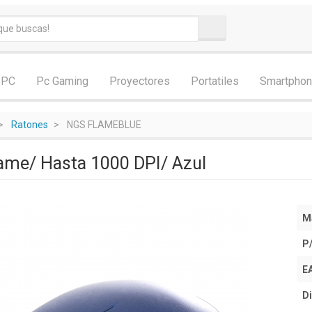
 PC
Pc Gaming
Proyectores
Portatiles
Smartpho
Ratones
NGS FLAMEBLUE
ame/ Hasta 1000 DPI/ Azul
M
P
E
Di