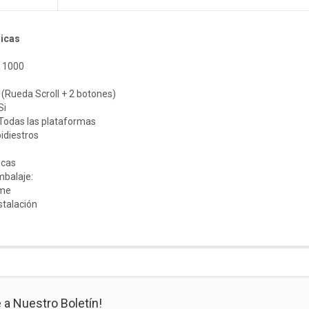
nicas
: 1000
 (Rueda Scroll + 2 botones)
Si
 Todas las plataformas
idiestros
icas
mbalaje:
ame
stalación
 a Nuestro Boletín!