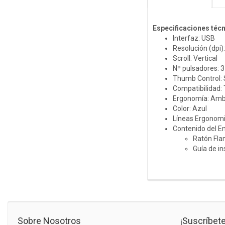
Especificaciones téc
Interfaz: USB
Resolución (dpi)
Scroll: Vertical
Nº pulsadores: 3
Thumb Control: 
Compatibilidad:
Ergonomía: Amb
Color: Azul
Líneas Ergonom
Contenido del E
Ratón Fl
Guía de in
Sobre Nosotros
¡Suscríbete