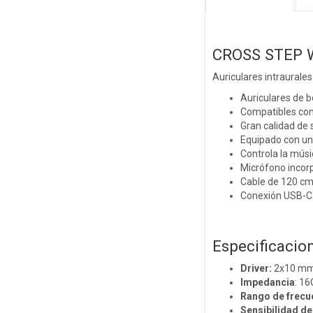
CROSS STEP 
Auriculares intraurale
Auriculares de b
Compatibles con 
Gran calidad de 
Equipado con un 
Controla la músi
Micrófono incorp
Cable de 120 cm 
Conexión USB-C
Especificacio
Driver:
2x10 m
Impedancia
: 16
Rango de frecu
Sensibilidad d