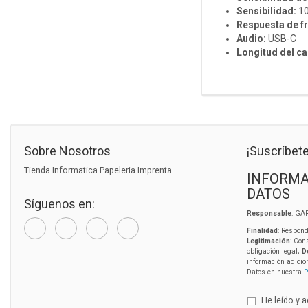
Sensibilidad:
10
Respuesta de f
Audio:
USB-C
Longitud del ca
Sobre Nosotros
¡Suscríbete
Tienda Informatica Papeleria Imprenta
INFORMA
DATOS
Síguenos en:
Responsable
: GA
Finalidad
: Respond
Legitimación
: Con
obligación legal;
D
información adicio
Datos en nuestra
P
He leído y 