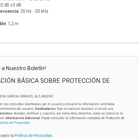
2 dB ±3 dB
recuencia
: 20 Hz - 20 kHz
ble
: 1,2 m
 a Nuestro Boletín!
CIÓN BÁSICA SOBRE PROTECCIÓN DE
RCIA GARCIA, MANUEL ALEJANDRO
er las consultas planteadas por el usuario y enviarle la información solicitada;
sentimiento del usuario;
Destinatarios
: Solo se realizan cesiones si existe una
erechos
: Acceder, rectificar y suprimir, así como otros derechos, como se indica en la
nal;
Información Adicional
: Puede consultar la información completa de Protección de
olítica de Privacidad
.
acepto la
Política de Privacidad
.