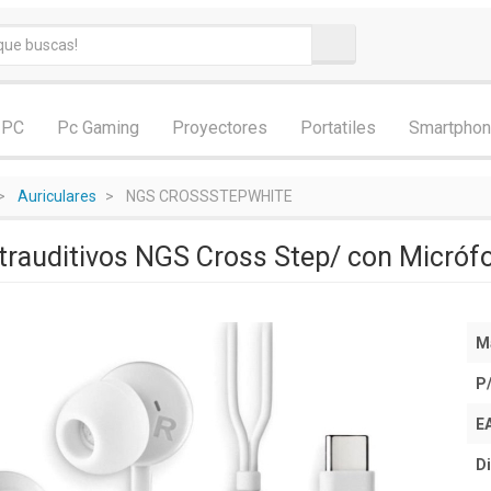
 PC
Pc Gaming
Proyectores
Portatiles
Smartpho
Auriculares
NGS CROSSSTEPWHITE
ntrauditivos NGS Cross Step/ con Micróf
M
P
E
Di