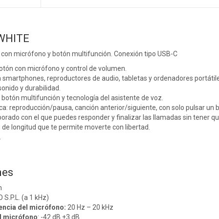
WHITE
s con micrófono y botón multifunción. Conexión tipo USB-C
otón con micrófono y control de volumen.
smartphones, reproductores de audio, tabletas y ordenadores portátile
sonido y durabilidad.
botón multifunción y tecnología del asistente de voz.
ca: reproducción/pausa, canción anterior/siguiente, con solo pulsar un 
orado con el que puedes responder y finalizar las llamadas sin tener que
de longitud que te permite moverte con libertad.
.
nes
m
O S.P.L. (a 1 kHz)
encia del micrófono:
20 Hz – 20 kHz
el micrófono
: -42 dB ±3 dB