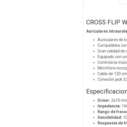
CROSS FLIP 
Auriculares intraural
Auriculares de b
Compatibles con 
Gran calidad de 
Equipado con un 
Controla la músi
Micrófono incorp
Cable de 120 cm 
Conexión jack 3
Especificacio
Driver:
2x10 m
Impedancia:
16O
Rango de frecu
Sensibilidad:
10
Respuesta de f