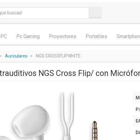
 PC
Pc Gaming
Proyectores
Portatiles
Smartpho
Auriculares
NGS CROSSFLIPWHITE
ntrauditivos NGS Cross Flip/ con Micrófo
M
P
E
Di