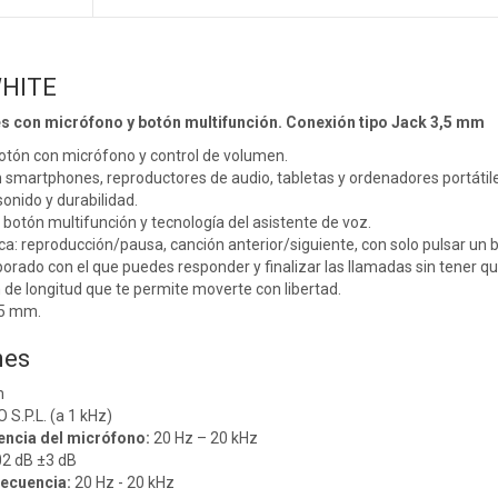
WHITE
es con micrófono y botón multifunción. Conexión tipo Jack 3,5 mm
otón con micrófono y control de volumen.
smartphones, reproductores de audio, tabletas y ordenadores portátile
sonido y durabilidad.
botón multifunción y tecnología del asistente de voz.
ca: reproducción/pausa, canción anterior/siguiente, con solo pulsar un 
orado con el que puedes responder y finalizar las llamadas sin tener que
de longitud que te permite moverte con libertad.
,5 mm.
nes
m
 S.P.L. (a 1 kHz)
encia del micrófono:
20 Hz – 20 kHz
2 dB ±3 dB
recuencia:
20 Hz - 20 kHz