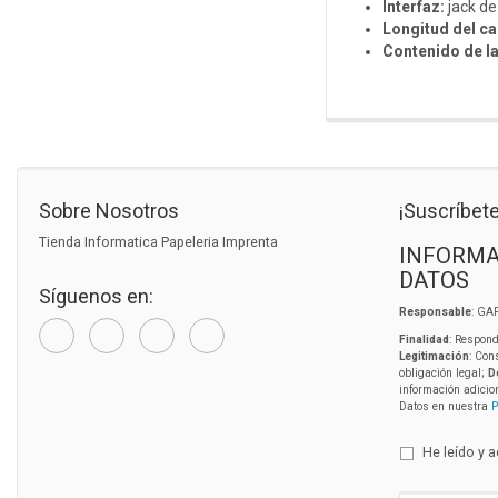
Interfaz:
jack d
Longitud del ca
Contenido de la
Sobre Nosotros
¡Suscríbete
Tienda Informatica Papeleria Imprenta
INFORMA
DATOS
Síguenos en:
Responsable
: GA
Finalidad
: Respond
Legitimación
: Con
obligación legal;
D
información adicio
Datos en nuestra
P
He leído y 