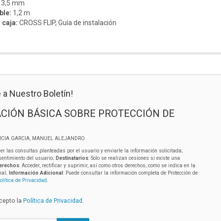
e 3,5 mm
ble:
1,2 m
 caja:
CROSS FLIP,
Guía de instalación
 a Nuestro Boletín!
CIÓN BÁSICA SOBRE PROTECCIÓN DE
RCIA GARCIA, MANUEL ALEJANDRO
er las consultas planteadas por el usuario y enviarle la información solicitada;
sentimiento del usuario;
Destinatarios
: Solo se realizan cesiones si existe una
erechos
: Acceder, rectificar y suprimir, así como otros derechos, como se indica en la
nal;
Información Adicional
: Puede consultar la información completa de Protección de
olítica de Privacidad
.
acepto la
Política de Privacidad
.