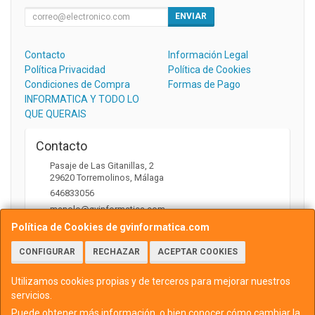
ENVIAR
Contacto
Información Legal
Política Privacidad
Política de Cookies
Condiciones de Compra
Formas de Pago
INFORMATICA Y TODO LO
QUE QUERAIS
Contacto
Pasaje de Las Gitanillas, 2
29620
Torremolinos
,
Málaga
646833056
manolo@gvinformatica.com
Política de Cookies de gvinformatica.com
CONFIGURAR
RECHAZAR
ACEPTAR COOKIES
Horario
10:00 a 13:30 y 16:00 a 18:00
Utilizamos cookies propias y de terceros para mejorar nuestros
servicios.
Puede obtener más información, o bien conocer cómo cambiar la