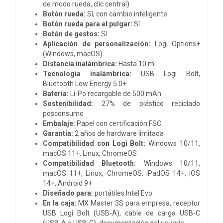
de modo rueda, clic central)
Botón rueda:
Sí, con cambio inteligente
Botón rueda para el pulgar:
Sí
Botón de gestos:
Sí
Aplicación de personalización:
Logi Options+
(Windows, macOS)
Distancia inalámbrica:
Hasta 10 m
Tecnología inalámbrica:
USB Logi Bolt,
Bluetooth Low Energy 5.0+
Batería:
Li-Po recargable de 500 mAh
Sostenibilidad:
27% de plástico reciclado
posconsumo
Embalaje:
Papel con certificación FSC
Garantía:
2 años de hardware limitada
Compatibilidad con Logi Bolt:
Windows 10/11,
macOS 11+, Linux, ChromeOS
Compatibilidad Bluetooth:
Windows 10/11,
macOS 11+, Linux, ChromeOS, iPadOS 14+, iOS
14+, Android 9+
Diseñado para:
portátiles Intel Evo
En la caja:
MX Master 3S para empresa, receptor
USB Logi Bolt (USB-A), cable de carga USB-C
(USB-A a USB-C), documentación del usuario