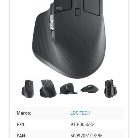
Marca:
LOGITECH
P/N:
910-006582
EAN:
5099206107885