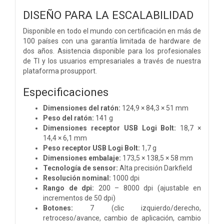
DISEÑO PARA LA ESCALABILIDAD
Disponible en todo el mundo con certificación en más de
100 países con una garantía limitada de hardware de
dos años. Asistencia disponible para los profesionales
de TI y los usuarios empresariales a través de nuestra
plataforma prosupport.
Especificaciones
Dimensiones del ratón:
124,9 × 84,3 × 51 mm
Peso del ratón:
141 g
Dimensiones receptor USB Logi Bolt:
18,7 ×
14,4 × 6,1 mm
Peso receptor USB Logi Bolt:
1,7 g
Dimensiones embalaje:
173,5 × 138,5 × 58 mm
Tecnología de sensor:
Alta precisión Darkfield
Resolución nominal:
1000 dpi
Rango de dpi:
200 – 8000 dpi (ajustable en
incrementos de 50 dpi)
Botones:
7 (clic izquierdo/derecho,
retroceso/avance, cambio de aplicación, cambio