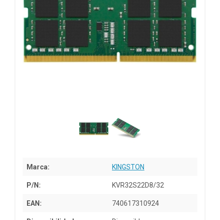
Marca:
KINGSTON
P/N:
KVR32S22D8/32
EAN:
740617310924