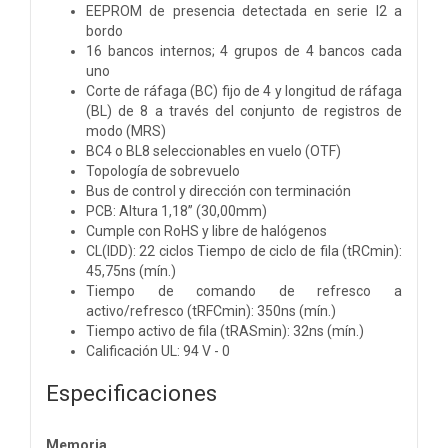
EEPROM de presencia detectada en serie I2 a
bordo
16 bancos internos; 4 grupos de 4 bancos cada
uno
Corte de ráfaga (BC) fijo de 4 y longitud de ráfaga
(BL) de 8 a través del conjunto de registros de
modo (MRS)
BC4 o BL8 seleccionables en vuelo (OTF)
Topología de sobrevuelo
Bus de control y dirección con terminación
PCB: Altura 1,18” (30,00mm)
Cumple con RoHS y libre de halógenos
CL(IDD): 22 ciclos Tiempo de ciclo de fila (tRCmin):
45,75ns (mín.)
Tiempo de comando de refresco a
activo/refresco (tRFCmin): 350ns (mín.)
Tiempo activo de fila (tRASmin): 32ns (mín.)
Calificación UL: 94 V - 0
Especificaciones
Memoria