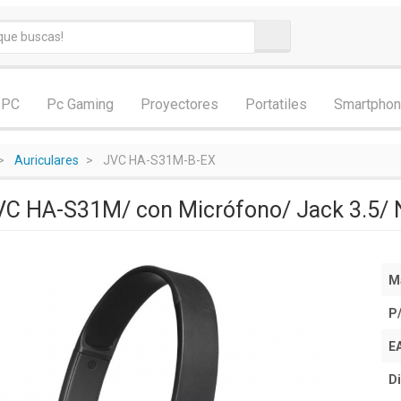
 PC
Pc Gaming
Proyectores
Portatiles
Smartpho
Auriculares
JVC HA-S31M-B-EX
JVC HA-S31M/ con Micrófono/ Jack 3.5/
M
P
E
Di