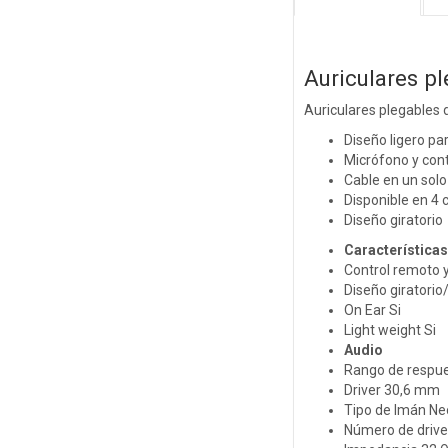
Auriculares p
Auriculares plegables d
Diseño ligero pa
Micrófono y cont
Cable en un solo
Disponible en 4 
Diseño giratorio
Características
Control remoto 
Diseño giratorio
On Ear Si
Light weight Si
Audio
Rango de respue
Driver 30,6 mm
Tipo de Imán Ne
Número de driver