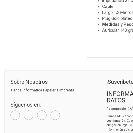
Impedancia 32 
Cable
Largo 1,2 Metro
Plug Gold plated
Medidas y Pes
Auricular 140 g
Sobre Nosotros
¡Suscríbete
Tienda Informatica Papeleria Imprenta
INFORMA
DATOS
Síguenos en:
Responsable
: GA
Finalidad
: Respond
Legitimación
: Con
obligación legal;
D
información adicio