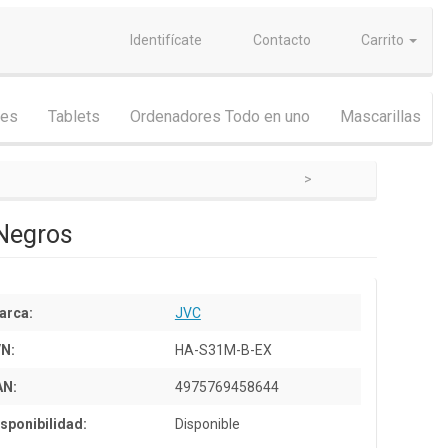
Identifícate
Contacto
Carrito
nes
Tablets
Ordenadores Todo en uno
Mascarillas
 Negros
arca:
JVC
/N:
HA-S31M-B-EX
AN:
4975769458644
sponibilidad:
Disponible