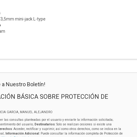
Ω
s
 3,5mm mini-jack L-type
o
ram
 a Nuestro Boletín!
CIÓN BÁSICA SOBRE PROTECCIÓN DE
RCIA GARCIA, MANUEL ALEJANDRO
er las consultas planteadas por el usuario y enviarle la información solicitada;
sentimiento del usuario;
Destinatarios
: Solo se realizan cesiones si existe una
erechos
: Acceder, rectificar y suprimir, así como otros derechos, como se indica en la
nal;
Información Adicional
: Puede consultar la información completa de Protección de