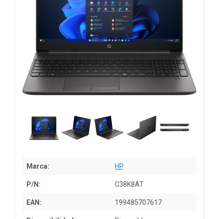
Marca:
HP
P/N:
C38K8AT
EAN:
199485707617