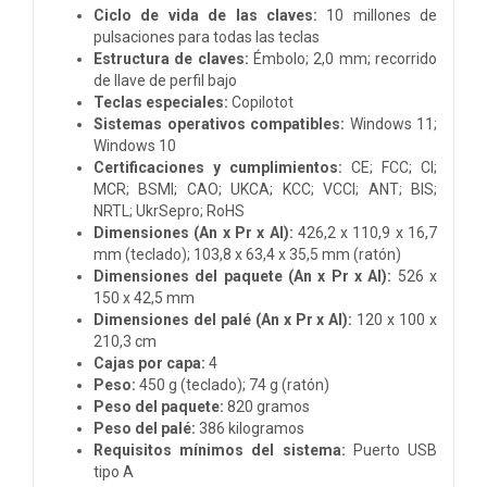
Ciclo de vida de las claves:
10 millones de
pulsaciones para todas las teclas
Estructura de claves:
Émbolo; 2,0 mm; recorrido
de llave de perfil bajo
Teclas especiales:
Copilotot
Sistemas operativos compatibles:
Windows 11;
Windows 10
Certificaciones y cumplimientos:
CE; FCC; CI;
MCR; BSMI; CAO; UKCA; KCC; VCCI; ANT; BIS;
NRTL; UkrSepro; RoHS
Dimensiones (An x Pr x Al):
426,2 x 110,9 x 16,7
mm (teclado); 103,8 x 63,4 x 35,5 mm (ratón)
Dimensiones del paquete (An x Pr x Al):
526 x
150 x 42,5 mm
Dimensiones del palé (An x Pr x Al):
120 x 100 x
210,3 cm
Cajas por capa:
4
Peso:
450 g (teclado); 74 g (ratón)
Peso del paquete:
820 gramos
Peso del palé:
386 kilogramos
Requisitos mínimos del sistema:
Puerto USB
tipo A