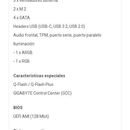
3 x ventiladores sistema
2 x M.2
4 x SATA
Headers USB (USB-C, USB 3.2, USB 2.0)
Audio frontal, TPM, puerto serie, puerto paralelo
Iluminación:
- 1 x ARGB
- 1 x RGB
Características especiales
Q-Flash / Q-Flash Plus
GIGABYTE Control Center (GCC)
BIOS
UEFI AMI (128 Mbit)