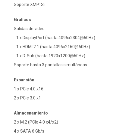
Soporte XMP: Sí
Gráficos
Salidas de vídeo:
- 1 x DisplayPort (hasta 4096x2304@60Hz)
- 1 x HDMI 2.1 (hasta 4096x2160@60Hz)
- 1 x D-Sub (hasta 1920x1200@60Hz)
Soporte hasta 3 pantallas simultáneas
Expansión
1 x PCIe 4.0 x16
2 x PCIe 3.0 x1
Almacenamiento
2 x M.2 (PCIe 4.0 x4/x2)
4 x SATA 6 Gb/s