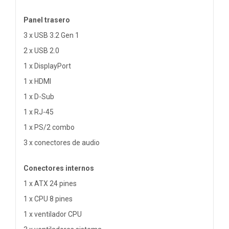
Panel trasero
3 x USB 3.2 Gen 1
2 x USB 2.0
1 x DisplayPort
1 x HDMI
1 x D-Sub
1 x RJ-45
1 x PS/2 combo
3 x conectores de audio
Conectores internos
1 x ATX 24 pines
1 x CPU 8 pines
1 x ventilador CPU