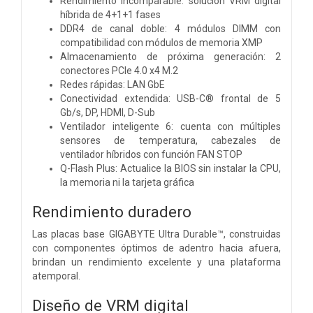
Rendimiento incomparable: solución VRM digital
híbrida de 4+1+1 fases
DDR4 de canal doble: 4 módulos DIMM con
compatibilidad con módulos de memoria XMP
Almacenamiento de próxima generación: 2
conectores PCIe 4.0 x4 M.2
Redes rápidas: LAN GbE
Conectividad extendida: USB-C® frontal de 5
Gb/s, DP, HDMI, D-Sub
Ventilador inteligente 6: cuenta con múltiples
sensores de temperatura, cabezales de
ventilador híbridos con función FAN STOP
Q-Flash Plus: Actualice la BIOS sin instalar la CPU,
la memoria ni la tarjeta gráfica
Rendimiento duradero
Las placas base GIGABYTE Ultra Durable™, construidas
con componentes óptimos de adentro hacia afuera,
brindan un rendimiento excelente y una plataforma
atemporal.
Diseño de VRM digital