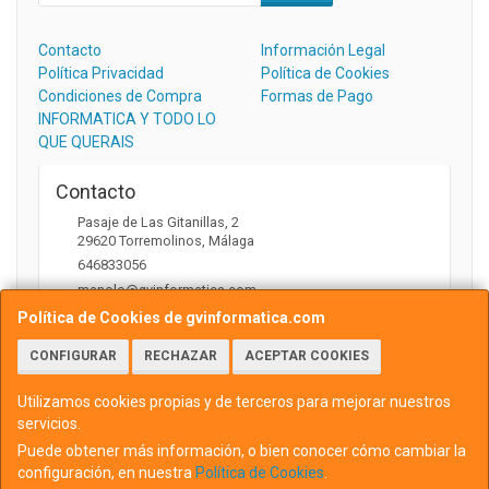
Contacto
Información Legal
Política Privacidad
Política de Cookies
Condiciones de Compra
Formas de Pago
INFORMATICA Y TODO LO
QUE QUERAIS
Contacto
Pasaje de Las Gitanillas, 2
29620
Torremolinos
,
Málaga
646833056
manolo@gvinformatica.com
Política de Cookies de gvinformatica.com
CONFIGURAR
RECHAZAR
ACEPTAR COOKIES
Horario
10:00 a 13:30 y 16:00 a 18:00
Utilizamos cookies propias y de terceros para mejorar nuestros
servicios.
Puede obtener más información, o bien conocer cómo cambiar la
configuración, en nuestra
Política de Cookies
.
, , , , España. - C.I.F.: 75745103P - Tfno: