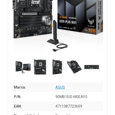
Marca:
ASUS
P/N:
90MB1IU0-M0EAY0
EAN:
4711387723609