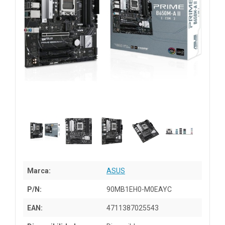
Marca:
ASUS
P/N:
90MB1EH0-M0EAYC
EAN:
4711387025543