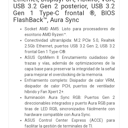
USB 3.2 Gen 2 posterior, USB 3.2
Gen 1 Type-C frontal ®, BIOS
FlashBack™, Aura Sync
Socket AMD AM5: Listo para procesadores de
escritorio AMD Ryzen™.
Conectividad ultrarrápida: M.2 PCIe 5.0, Realtek
2.5Gb Ethernet, puertos USB 3.2 Gen 2, USB 3.2
frontal Gen 1 Type-C®.
ASUS OptiMem II: Enrutamiento cuidadoso de
trazas y vías, además de optimizaciones de la
capa base para preservar la integridad de la señal
para mejorar el overclocking de la memoria.
Enfriamiento completo: Disipador de calor VRM,
disipador de calor PCH, puertos de ventilador
híbrido y Fan Xpert 2+.
Iluminación Aura Sync RGB: Puertos Gen 2
direccionables integrados y puerto Aura RGB para
tiras de LED RGB, sincronizados fácilmente con
hardware compatible con Aura Sync.
ASUS Control Center Express (ACCE) para
facilitar la gestión de terminales de TI.