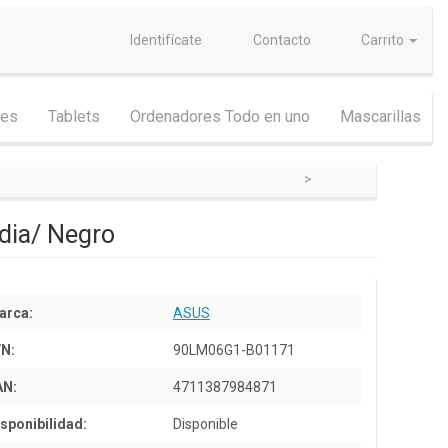
Identifícate
Contacto
Carrito
nes
Tablets
Ordenadores Todo en uno
Mascarillas
dia/ Negro
arca:
ASUS
/N:
90LM06G1-B01171
AN:
4711387984871
sponibilidad:
Disponible