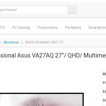
 PC
Pc Gaming
Proyectores
Portatiles
Smartpho
Monitores
ASUS 90LM06G1-B01171
esional Asus VA27AQ 27"/ QHD/ Multime
M
P
E
Di