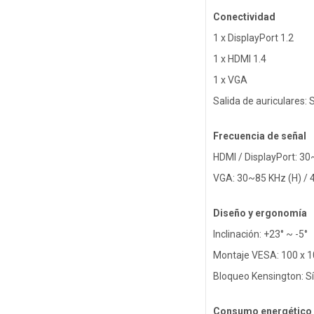
Conectividad
1 x DisplayPort 1.2
1 x HDMI 1.4
1 x VGA
Salida de auriculares: S
Frecuencia de señal
HDMI / DisplayPort: 30
VGA: 30~85 KHz (H) / 
Diseño y ergonomía
Inclinación: +23° ~ -5°
Montaje VESA: 100 x 
Bloqueo Kensington: Sí
Consumo energético