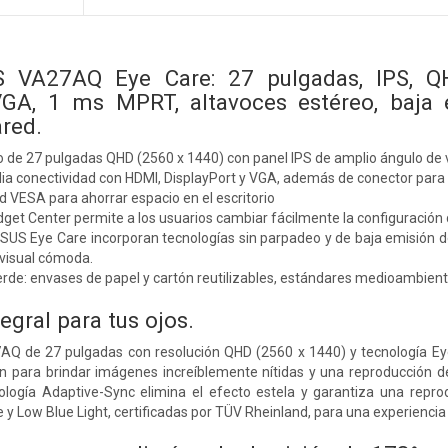
 VA27AQ Eye Care: 27 pulgadas, IPS, Q
VGA, 1 ms MPRT, altavoces estéreo, baja 
red.
 de 27 pulgadas QHD (2560 x 1440) con panel IPS de amplio ángulo de v
a conectividad con HDMI, DisplayPort y VGA, además de conector para 
 VESA para ahorrar espacio en el escritorio
et Center permite a los usuarios cambiar fácilmente la configuración de
SUS Eye Care incorporan tecnologías sin parpadeo y de baja emisión de
 visual cómoda.
erde: envases de papel y cartón reutilizables, estándares medioambienta
egral para tus ojos.
Q de 27 pulgadas con resolución QHD (2560 x 1440) y tecnología Eye
ón para brindar imágenes increíblemente nítidas y una reproducción d
logía Adaptive-Sync elimina el efecto estela y garantiza una reprod
e y Low Blue Light, certificadas por TÜV Rheinland, para una experienci