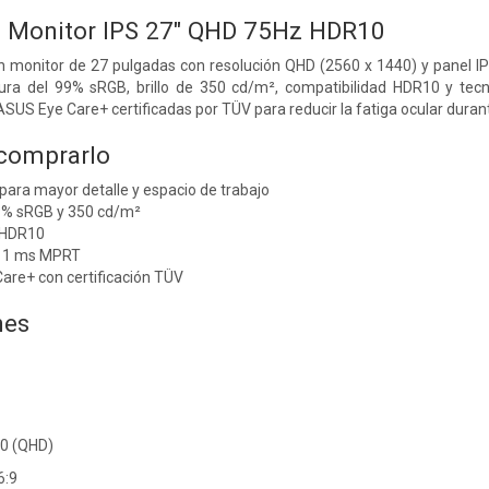
Monitor IPS 27" QHD 75Hz HDR10
monitor de 27 pulgadas con resolución QHD (2560 x 1440) y panel IPS
tura del 99% sRGB, brillo de 350 cd/m², compatibilidad HDR10 y tecn
ASUS Eye Care+ certificadas por TÜV para reducir la fatiga ocular duran
 comprarlo
ara mayor detalle y espacio de trabajo
9% sRGB y 350 cd/m²
 HDR10
y 1 ms MPRT
are+ con certificación TÜV
nes
40 (QHD)
6:9