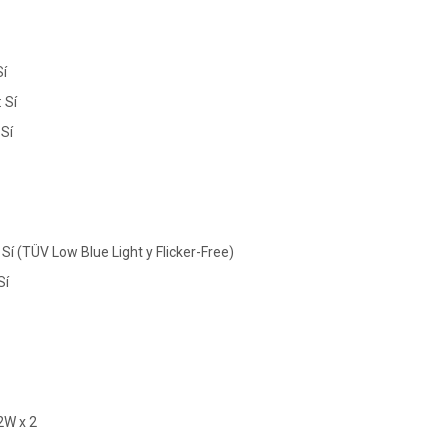
Sí
 Sí
Sí
Sí (TÜV Low Blue Light y Flicker-Free)
Sí
2W x 2