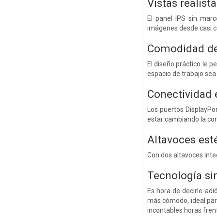
Vistas realist
El panel IPS sin marc
imágenes desde casi cu
Comodidad de
El diseño práctico le p
espacio de trabajo se
Conectividad 
Los puertos DisplayPo
estar cambiando la co
Altavoces est
Con dos altavoces inte
Tecnología si
Es hora de decirle adi
más cómodo, ideal para
incontables horas frent