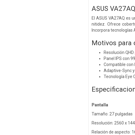
ASUS VA27AQ 
El ASUS VA27AQ es un 
nitidez. Ofrece cober
Incorpora tecnologías 
Motivos para
Resolución QHD p
Panel IPS con 9
Compatible con
Adaptive-Sync 
Tecnología Eye C
Especificacio
Pantalla
Tamaño: 27 pulgadas
Resolución: 2560 x 14
Relación de aspecto: 1