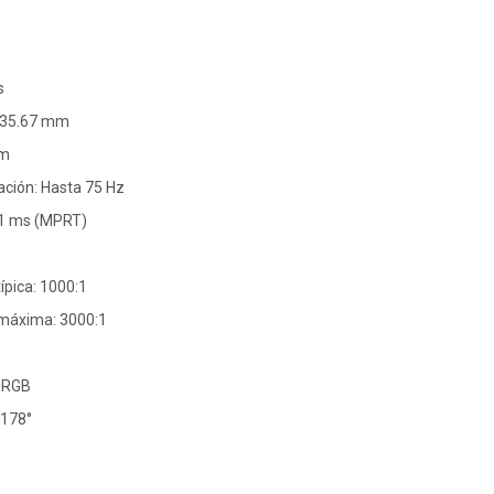
s
 335.67 mm
mm
ación: Hasta 75 Hz
 1 ms (MPRT)
ípica: 1000:1
 máxima: 3000:1
 sRGB
/178°