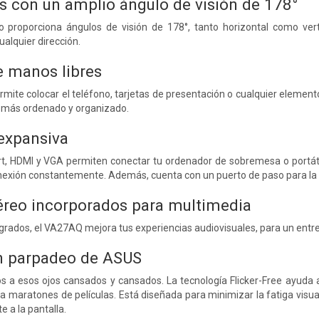
as con un amplio ángulo de visión de 178°
o proporciona ángulos de visión de 178°, tanto horizontal como ve
alquier dirección.
 manos libres
ermite colocar el teléfono, tarjetas de presentación o cualquier element
a más ordenado y organizado.
expansiva
rt, HDMI y VGA permiten conectar tu ordenador de sobremesa o portátil
nexión constantemente. Además, cuenta con un puerto de paso para la 
éreo incorporados para multimedia
grados, el VA27AQ mejora tus experiencias audiovisuales, para un entret
n parpadeo de ASUS
ós a esos ojos cansados ​​y cansados. La tecnología Flicker-Free ayuda
 maratones de películas. Está diseñada para minimizar la fatiga visual,
e a la pantalla.