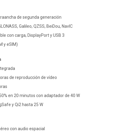
traancha de segunda generación
GLONASS, Galileo, QZSS, BeiDou, NavIC
le con carga, DisplayPort y USB 3
M y eSIM)
n
integrada
oras de reproducción de vídeo
oras
l 50% en 20 minutos con adaptador de 40 W
gSafe y Qi2 hasta 25 W
éreo con audio espacial