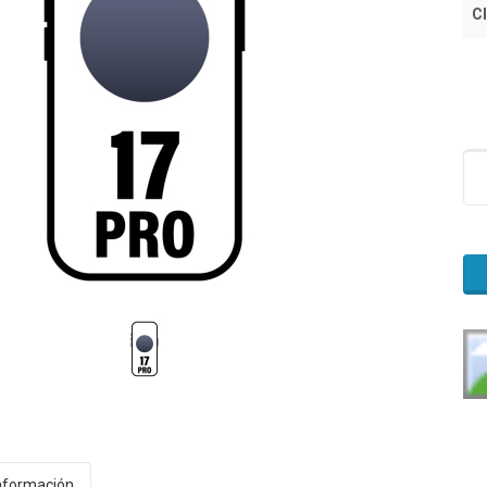
Cl
nformación