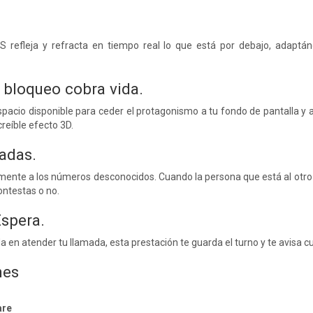
S refleja y refracta en tiempo real lo que está por debajo, adaptá
e bloqueo cobra vida.
spacio disponible para ceder el protagonismo a tu fondo de pantalla y 
reíble efecto 3D.
madas.
nte a los números desconocidos. Cuando la persona que está al otro la
ontestas o no.
Espera.
a en atender tu llamada, esta prestación te guarda el turno y te avisa c
nes
are