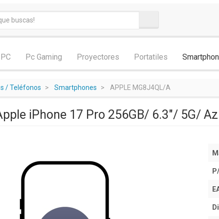
 PC
Pc Gaming
Proyectores
Portatiles
Smartpho
 / Teléfonos
Smartphones
APPLE MG8J4QL/A
pple iPhone 17 Pro 256GB/ 6.3"/ 5G/ Az
M
P
E
Di