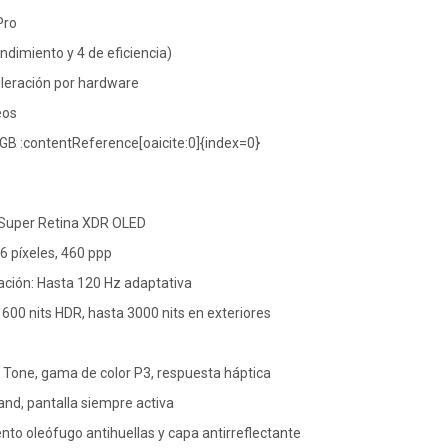
Pro
ndimiento y 4 de eficiencia)
eleración por hardware
eos
B :contentReference[oaicite:0]{index=0}
s Super Retina XDR OLED
6 píxeles, 460 ppp
ación: Hasta 120 Hz adaptativa
, 1600 nits HDR, hasta 3000 nits en exteriores
 Tone, gama de color P3, respuesta háptica
and, pantalla siempre activa
nto oleófugo antihuellas y capa antirreflectante