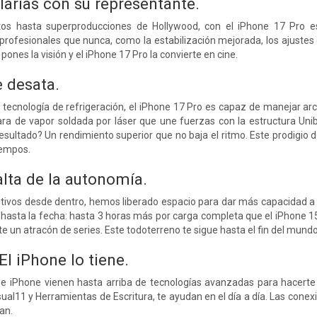
larías con su representante.
 hasta superproducciones de Hollywood, con el iPhone 17 Pro es
profesionales que nunca, como la estabilización mejorada, los ajustes 
pones la visión y el iPhone 17 Pro la convierte en cine.
e desata.
tecnología de refrigeración, el iPhone 17 Pro es capaz de manejar ar
a de vapor soldada por láser que une fuerzas con la estructura Unibo
resultado? Un rendimiento superior que no baja el ritmo. Este prodigio 
iempos.
lta de la autonomía.
sitivos desde dentro, hemos liberado espacio para dar más capacidad a 
hasta la fecha: hasta 3 horas más por carga completa que el iPhone 15
e un atracón de series. Este todoterreno te sigue hasta el fin del mundo
El iPhone lo tiene.
e iPhone vienen hasta arriba de tecnologías avanzadas para hacerte la
sual11 y Herramientas de Escritura, te ayudan en el día a día. Las cone
an.