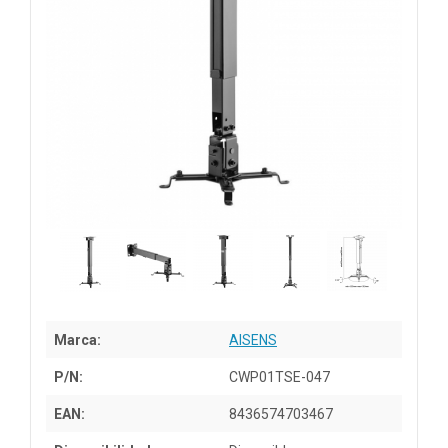
Marca:
AISENS
P/N:
CWP01TSE-047
EAN:
8436574703467