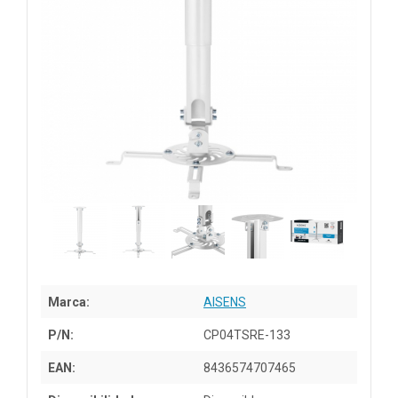
Marca:
AISENS
P/N:
CP04TSRE-133
EAN:
8436574707465