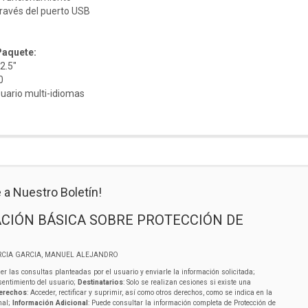
través del puerto USB
Paquete:
2.5"
0
uario multi-idiomas
 a Nuestro Boletín!
CIÓN BÁSICA SOBRE PROTECCIÓN DE
RCIA GARCIA, MANUEL ALEJANDRO
er las consultas planteadas por el usuario y enviarle la información solicitada;
sentimiento del usuario;
Destinatarios
: Solo se realizan cesiones si existe una
erechos
: Acceder, rectificar y suprimir, así como otros derechos, como se indica en la
nal;
Información Adicional
: Puede consultar la información completa de Protección de