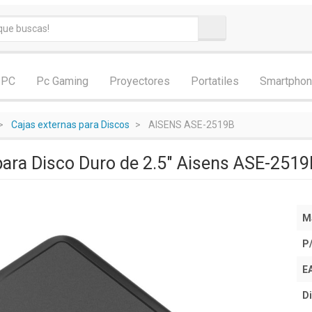
 PC
Pc Gaming
Proyectores
Portatiles
Smartpho
Cajas externas para Discos
AISENS ASE-2519B
para Disco Duro de 2.5" Aisens ASE-2519B
M
P
E
Di