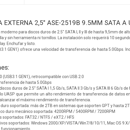
A EXTERNA 2,5" ASE-2519B 9.5MM SATA A 
moderno para discos duros de 2.5" SATA I, II y III de hasta 9,5mm de alto
la y sin herramienta ni tornillos. La instalación solo requerirá 10 segund
y. Enchufar y listo.
.1 GEN1) ofrece una velocidad de transferencia de hasta 5.0Gbps. Inc
es:
0 (USB3.1 GEN1), retrocompatible con USB 2.0
ansferencia de hasta 5.0Gbps
iscos duros de 2.5” SATA I 1,5 Gb/s, SATA II 3 Gb/s y SATA III 6 Gb/s d
lo UASP que permite un alto rendimiento de transferencia de datos ent
alcanzar el máximo rendimiento de transferencia.
 duro soportada: más de 2TB en sistemas que soporten GPT y hasta 2TB
disco duro mecánico soportada: 4200RPM / 5400RPM / 7200RPM
s soportados: FAT32 / NTFS / eXT2 / HFS
tivos soportados: Windows 2000/XP/VISTA/Win7/8/10/11, Mac OS 9.X
e funcionamiento